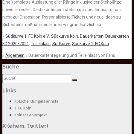
Eine komplette Auslastung aller Ränge inklusive der Stehplätze
sowie ein volles Gästekontingent stehen darüber hinaus für uns
nicht zur Disposition. Personalisierte Tickets und neue Ideen zu
Sicherheitsmaßnahmen lehnen wir grundsätzlich ab.
»
Südkurve 1. FC Köln e.V.
,
Südkurve Köln
,
Dauerkarten
,
Dauerkarten
FC 2020/2021
,
Teileinlass
,
Südkurve
,
Südkurve 1. FC Köln
»
Allgemein
» Dauerkartenregelung und Teileinlass von Fans
Suche
Links
Kölsche Klüngel Fanhilfe
1. FC Köln
Kölner Fanprojekt
X (ehem. Twitter)