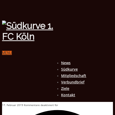
MENU
News
Südkurve
Mitgliedschaft
Verbundbrief
Ziele
Kontakt
17. Februar 2019
Kommentare deaktiviert
für