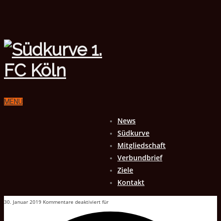
MENU
News
Südkurve
Mitgliedschaft
Verbundbrief
Ziele
Kontakt
30. Januar 2019
Kommentare deaktiviert
für