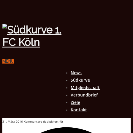
MENU
News
Südkurve
Mitgliedschaft
Verbundbrief
Ziele
Kontakt
31. März 2016
Kommentare deaktiviert
für