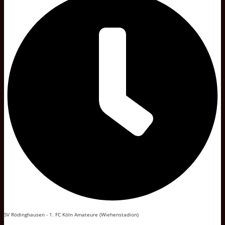
SV Rödinghausen - 1. FC Köln Amateure (Wiehenstadion)