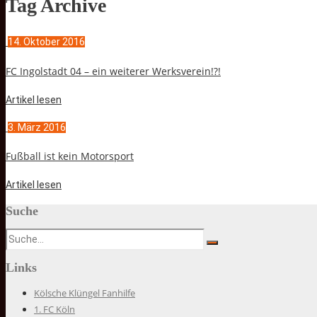
Tag Archive
14. Oktober 2016
FC Ingolstadt 04 – ein weiterer Werksverein!?!
Artikel lesen
3. März 2016
Fußball ist kein Motorsport
Artikel lesen
Suche
Links
Kölsche Klüngel Fanhilfe
1. FC Köln