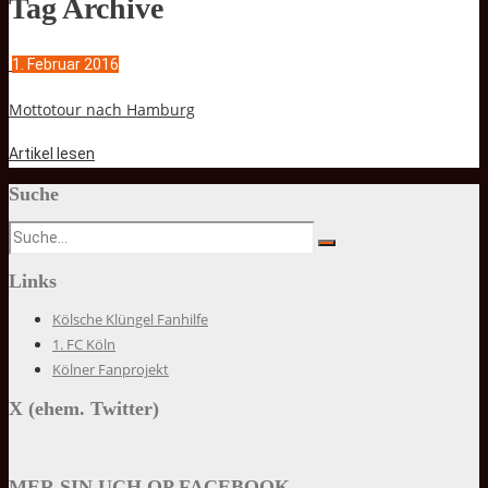
Tag Archive
1. Februar 2016
Mottotour nach Hamburg
Artikel lesen
Suche
Links
Kölsche Klüngel Fanhilfe
1. FC Köln
Kölner Fanprojekt
X (ehem. Twitter)
MER SIN UCH OP FACEBOOK