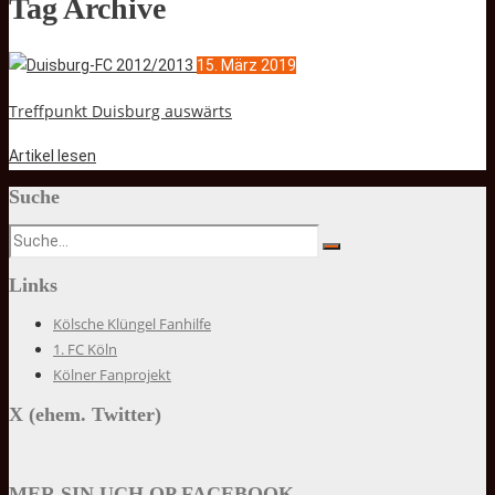
Tag Archive
15. März 2019
Treffpunkt Duisburg auswärts
Artikel lesen
Suche
Links
Kölsche Klüngel Fanhilfe
1. FC Köln
Kölner Fanprojekt
X (ehem. Twitter)
MER SIN UCH OP FACEBOOK