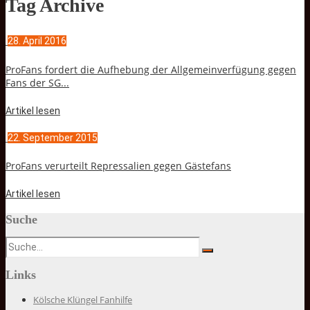
Tag Archive
28. April 2016
ProFans fordert die Aufhebung der Allgemeinverfügung gegen
Fans der SG...
Artikel lesen
22. September 2015
ProFans verurteilt Repressalien gegen Gästefans
Artikel lesen
Suche
Links
Kölsche Klüngel Fanhilfe