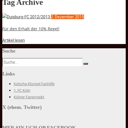
Tag Archive
2. Dezember 2015
Für den Erhalt der 10% Regel!
Artikel lesen
Suche
Links
Kölsche Klüngel Fanhilfe
1. FC Köln
Kölner Fanprojekt
X (ehem. Twitter)
MER SIN UCH OP FACEBOOK