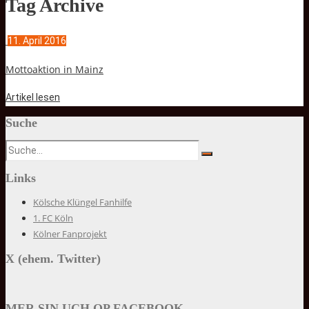
Tag Archive
11. April 2016
Mottoaktion in Mainz
Artikel lesen
Suche
Links
Kölsche Klüngel Fanhilfe
1. FC Köln
Kölner Fanprojekt
X (ehem. Twitter)
MER SIN UCH OP FACEBOOK