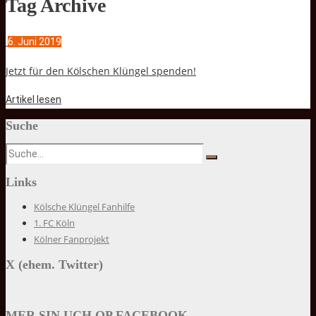
Tag Archive
6. Juni 2019
Jetzt für den Kölschen Klüngel spenden!
Artikel lesen
Suche
Links
Kölsche Klüngel Fanhilfe
1. FC Köln
Kölner Fanprojekt
X (ehem. Twitter)
MER SIN UCH OP FACEBOOK