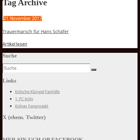
Tag Archive
21. November 2017
Trauermarsch für Hans Schäfer
Artikel lesen
Suche
Links
Kölsche Klüngel Fanhilfe
1. FC Köln
Kölner Fanprojekt
X (ehem. Twitter)
MER SIN UCH OP FACEBOOK