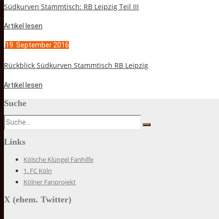
Südkurven Stammtisch: RB Leipzig Teil III
Artikel lesen
19. September 2016
Rückblick Südkurven Stammtisch RB Leipzig
Artikel lesen
Suche
Links
Kölsche Klüngel Fanhilfe
1. FC Köln
Kölner Fanprojekt
X (ehem. Twitter)