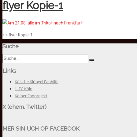
flyer Kopie-1
» » flyer Kopie-1
Suche
Links
Kölsche Klüngel Fanhilfe
1. FC Köln
Kölner Fanprojekt
X (ehem. Twitter)
MER SIN UCH OP FACEBOOK