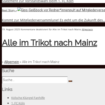
Statement zur Vorstandswahl beim 1. FC Köln
Next Story »
Kommt zur Mitgliederversammlung! Es geht um die Zukunft des..
19. August 2025
Kommentare deaktiviert
für Alle im Trikot nach Mainz
Allgemein
Alle im Trikot nach Mainz
»
Allgemein
» Alle im Trikot nach Mainz
Suche
Links
Kölsche Klüngel Fanhilfe
1. FC Köln