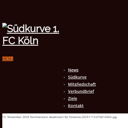
MENU
News
Südkurve
Mitgliedschaft
Verbundbrief
Ziele
Kontakt
13. November 2025
Kommentare deaktiviert
für threema-20251113-074614362.jpg