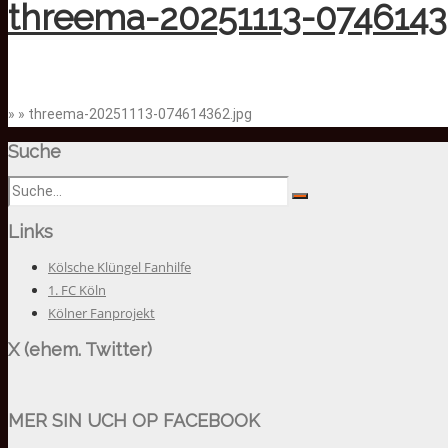
threema-20251113-0746143
» » threema-20251113-074614362.jpg
Suche
Links
Kölsche Klüngel Fanhilfe
1. FC Köln
Kölner Fanprojekt
X (ehem. Twitter)
MER SIN UCH OP FACEBOOK