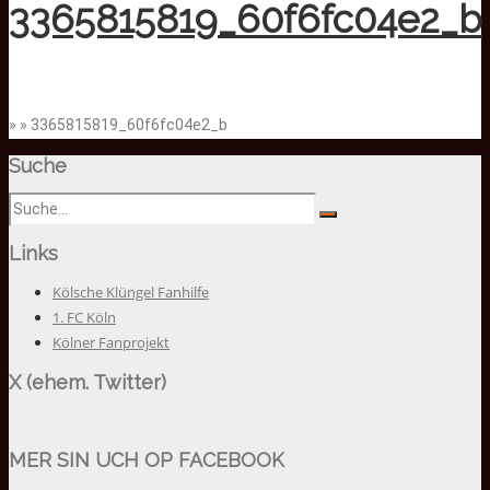
3365815819_60f6fc04e2_b
» » 3365815819_60f6fc04e2_b
Suche
Links
Kölsche Klüngel Fanhilfe
1. FC Köln
Kölner Fanprojekt
X (ehem. Twitter)
MER SIN UCH OP FACEBOOK