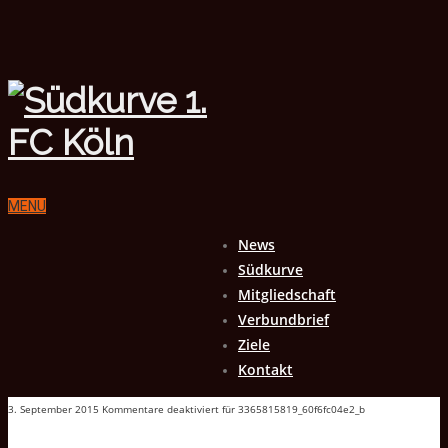
MENU
News
Südkurve
Mitgliedschaft
Verbundbrief
Ziele
Kontakt
3. September 2015
Kommentare deaktiviert
für 3365815819_60f6fc04e2_b