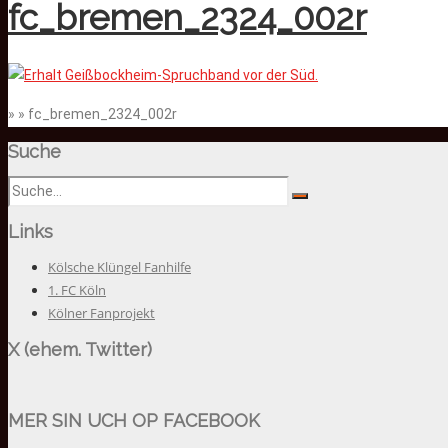
fc_bremen_2324_002r
» » fc_bremen_2324_002r
Suche
Links
Kölsche Klüngel Fanhilfe
1. FC Köln
Kölner Fanprojekt
X (ehem. Twitter)
MER SIN UCH OP FACEBOOK