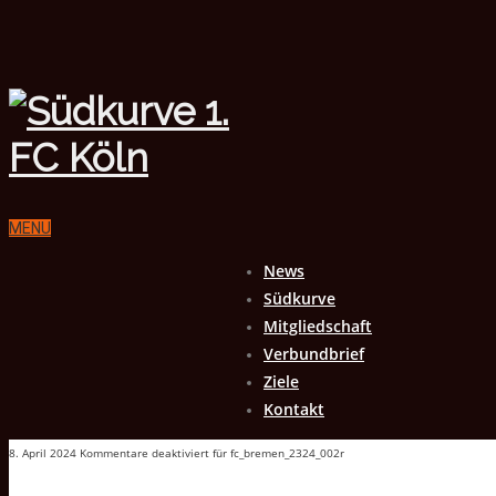
MENU
News
Südkurve
Mitgliedschaft
Verbundbrief
Ziele
Kontakt
8. April 2024
Kommentare deaktiviert
für fc_bremen_2324_002r