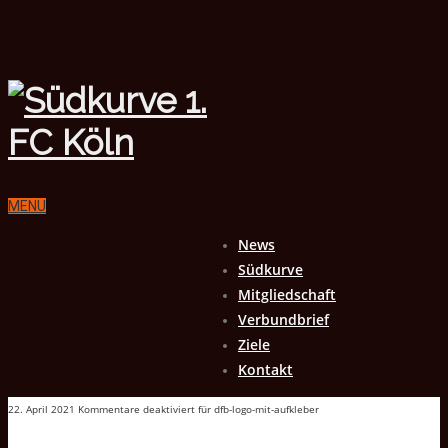
MENU
News
Südkurve
Mitgliedschaft
Verbundbrief
Ziele
Kontakt
22. April 2021
Kommentare deaktiviert
für dfb-logo-mit-aufkleber