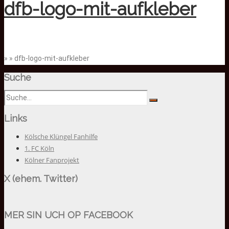
dfb-logo-mit-aufkleber
» » dfb-logo-mit-aufkleber
Suche
Links
Kölsche Klüngel Fanhilfe
1. FC Köln
Kölner Fanprojekt
X (ehem. Twitter)
MER SIN UCH OP FACEBOOK