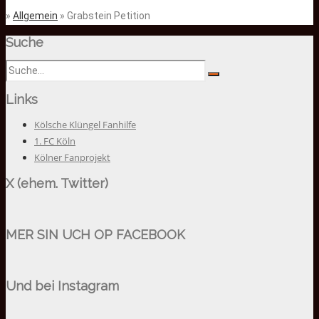
»
Allgemein
» Grabstein Petition
Suche
Links
Kölsche Klüngel Fanhilfe
1. FC Köln
Kölner Fanprojekt
X (ehem. Twitter)
MER SIN UCH OP FACEBOOK
Und bei Instagram