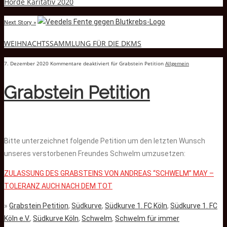
Horde Karitativ 2020
Next Story »
WEIHNACHTSSAMMLUNG FÜR DIE DKMS
7. Dezember 2020
Kommentare deaktiviert
für Grabstein Petition
Allgemein
Grabstein Petition
Bitte unterzeichnet folgende Petition um den letzten Wunsch
unseres verstorbenen Freundes Schwelm umzusetzen:
ZULASSUNG DES GRABSTEINS VON ANDREAS “SCHWELM” MAY –
TOLERANZ AUCH NACH DEM TOT
»
Grabstein Petition
,
Südkurve
,
Südkurve 1. FC Köln
,
Südkurve 1. FC
Köln e.V.
,
Südkurve Köln
,
Schwelm
,
Schwelm für immer