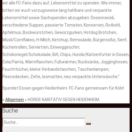
wir alle FC-Fans dazu auf, Lebensmittel zu spenden. Wie immer,
bitten wir euch vorzugsweise lang haltbare und verpackte
Lebensmittel sowie Sachspenden abzugeben: Dosenravioli,
verschiedene Suppen, passierte Tomaten, Konserven, Rotkohl,
Apfelmus, Bockwürstchen, Gewürzgurken, Hotdog Brötchen,
Müsli/Cornflakes, H-Milch, Ketchup, Remoulade, Bürgersoße, Senf,
Küchenrollen, Servietten, Einweggeschirr,
Schokoriegel/Schokolade, Bifi, Chips, Hunde/Katzenfutter in Dosen,
Cola/Fanta, Wärmflaschen, Fußwärmer, Rucksäcke, Jogginghosen,
Feuchttücher, kleine Verbandstaschen, Taschenlampen,
Fleecedecken, Zelte, Isomatten, neu verpackte Unterwäsche.“
Spendet Essen gegen Heidenheim. FC-Fans gemeinsam für Köln!
»
Allgemein
» HORDE KARITATIV GEGEN HEIDENHEIM
Suche