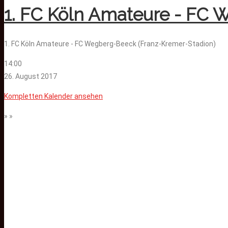
1. FC Köln Amateure - FC 
1. FC Köln Amateure - FC Wegberg-Beeck (Franz-Kremer-Stadion)
14:00
26. August 2017
Kompletten Kalender ansehen
» »