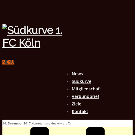
MENU
News
Südkurve
Mitgliedschaft
Verbundbrief
Ziele
Kontakt
14. Dezember 2017
Kommentare deaktiviert
für