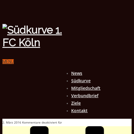
MENU
News
Südkurve
Mitgliedschaft
Verbundbrief
Ziele
Kontakt
2. März 2016
Kommentare deaktiviert
für