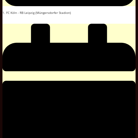
1. FC Köln - RB Leipzig (Müngersdorfer Stadion)