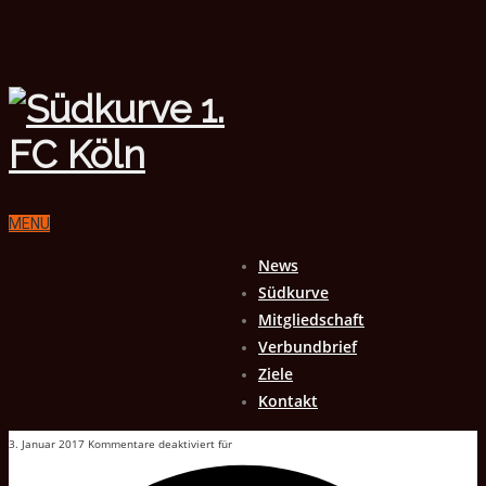
MENU
News
Südkurve
Mitgliedschaft
Verbundbrief
Ziele
Kontakt
3. Januar 2017
Kommentare deaktiviert
für