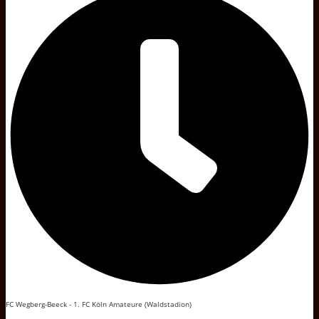
FC Wegberg-Beeck - 1. FC Köln Amateure (Waldstadion)