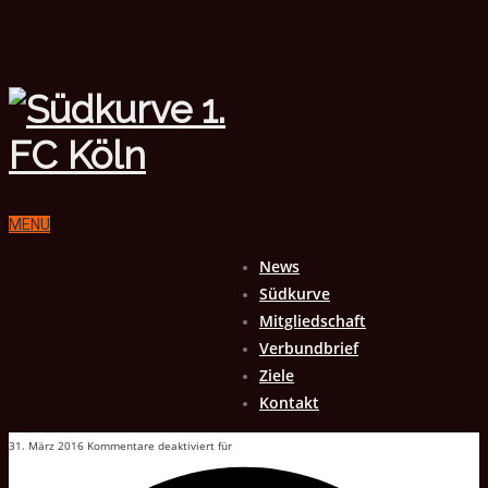
MENU
News
Südkurve
Mitgliedschaft
Verbundbrief
Ziele
Kontakt
31. März 2016
Kommentare deaktiviert
für