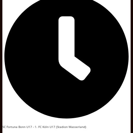
SC Fortuna Bonn U17 - 1. FC Köln U17 (Stadion Wasserland)