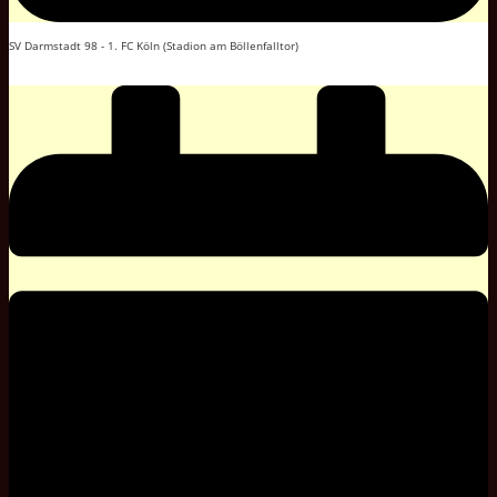
SV Darmstadt 98 - 1. FC Köln (Stadion am Böllenfalltor)