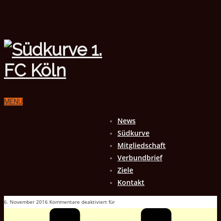
MENU
News
Südkurve
Mitgliedschaft
Verbundbrief
Ziele
Kontakt
6. November 2016
Kommentare deaktiviert
für