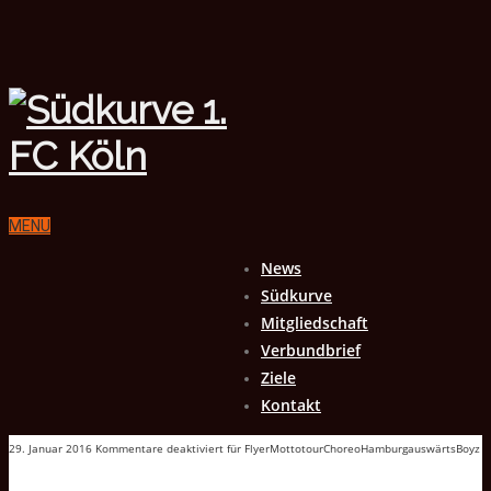
MENU
News
Südkurve
Mitgliedschaft
Verbundbrief
Ziele
Kontakt
29. Januar 2016
Kommentare deaktiviert
für FlyerMottotourChoreoHamburgauswärtsBoyz