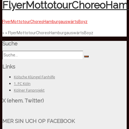
FlyerMottotourChoreoHam
FlyerMottotourChoreoHamburgauswärtsBoyz
» » FlyerMottotourChoreoHamburgauswärtsBoyz
Suche
Links
Kölsche Klüngel Fanhilfe
1. FC Köln
Kölner Fanprojekt
X (ehem. Twitter)
MER SIN UCH OP FACEBOOK