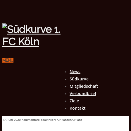
MENU
News
Südkurve
Mitgliedschaft
Verbundbrief
Ziele
Kontakt
17. Juni 2020
Kommentare deaktiviert
für RanzenfürPänz