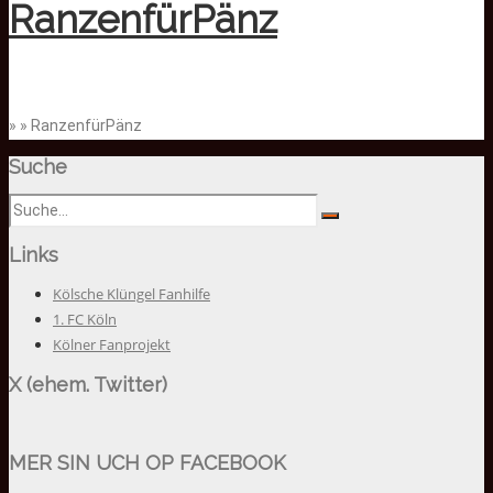
RanzenfürPänz
» » RanzenfürPänz
Suche
Links
Kölsche Klüngel Fanhilfe
1. FC Köln
Kölner Fanprojekt
X (ehem. Twitter)
MER SIN UCH OP FACEBOOK