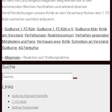
An dem von uns eingeschlagenen Weg werden wir in den
kommenden Wochen festhalten und anhand diverser
Veröffentlichungen unsere Kritik an den Verantwortlichen des 1. FC
Köln weiterhin sachlich erläutern.
»
Südkurve 1. FC Köln
,
Südkurve 1. FC Köln e.V.
,
Südkurve Köln
,
Kritik
am Vorstand
,
Verfehlungen
,
Realitätsverlust
,
Verhalten gegenüber
Mitgliedern und Fans
,
Vertrauen weg
,
Kritik
,
Schreiben an Vorstand
,
Südkurve
,
AG Fankultur
»
Allgemein
» Reaktion auf Stellungnahme
Suche
Links
Kölsche Klüngel Fanhilfe
1. FC Köln
Kölner Fanprojekt