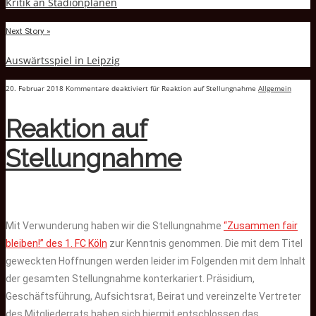
Kritik an Stadionplänen
Next Story »
Auswärtsspiel in Leipzig
20. Februar 2018
Kommentare deaktiviert
für Reaktion auf Stellungnahme
Allgemein
Reaktion auf
Stellungnahme
Mit Verwunderung haben wir die Stellungnahme
“Zusammen fair
bleiben!” des 1. FC Köln
zur Kenntnis genommen. Die mit dem Titel
geweckten Hoffnungen werden leider im Folgenden mit dem Inhalt
der gesamten Stellungnahme konterkariert. Präsidium,
Geschäftsführung, Aufsichtsrat, Beirat und vereinzelte Vertreter
des Mitgliederrats haben sich hiermit entschlossen das