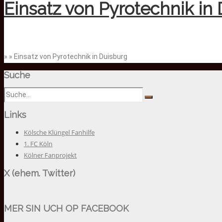
Einsatz von Pyrotechnik in
» » Einsatz von Pyrotechnik in Duisburg
Suche
Links
Kölsche Klüngel Fanhilfe
1. FC Köln
Kölner Fanprojekt
X (ehem. Twitter)
MER SIN UCH OP FACEBOOK