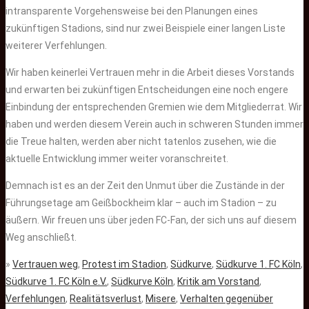
intransparente Vorgehensweise bei den Planungen eines
zukünftigen Stadions, sind nur zwei Beispiele einer langen Liste
weiterer Verfehlungen.
Wir haben keinerlei Vertrauen mehr in die Arbeit dieses Vorstands
und erwarten bei zukünftigen Entscheidungen eine noch engere
Einbindung der entsprechenden Gremien wie dem Mitgliederrat. Wir
haben und werden diesem Verein auch in schweren Stunden immer
die Treue halten, werden aber nicht tatenlos zusehen, wie die
aktuelle Entwicklung immer weiter voranschreitet.
Demnach ist es an der Zeit den Unmut über die Zustände in der
Führungsetage am Geißbockheim klar – auch im Stadion – zu
äußern. Wir freuen uns über jeden FC-Fan, der sich uns auf diesem
Weg anschließt.
»
Vertrauen weg
,
Protest im Stadion
,
Südkurve
,
Südkurve 1. FC Köln
,
Südkurve 1. FC Köln e.V.
,
Südkurve Köln
,
Kritik am Vorstand
,
Verfehlungen
,
Realitätsverlust
,
Misere
,
Verhalten gegenüber