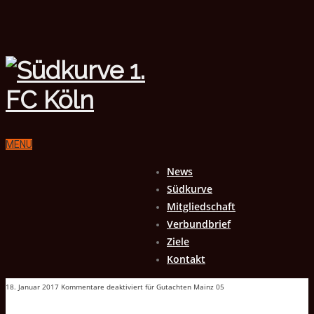
MENU
News
Südkurve
Mitgliedschaft
Verbundbrief
Ziele
Kontakt
18. Januar 2017
Kommentare deaktiviert
für Gutachten Mainz 05