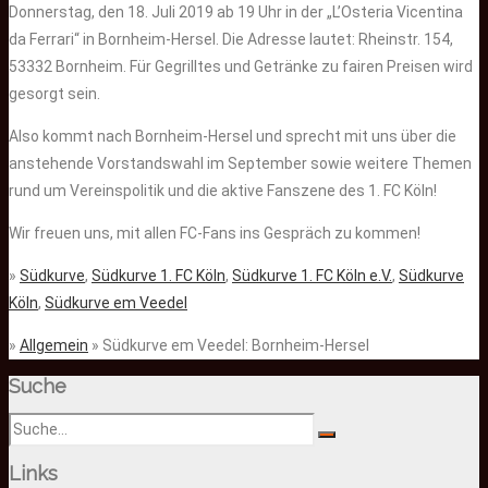
Donnerstag, den 18. Juli 2019 ab 19 Uhr in der „L’Osteria Vicentina
da Ferrari“ in Bornheim-Hersel. Die Adresse lautet: Rheinstr. 154,
53332 Bornheim. Für Gegrilltes und Getränke zu fairen Preisen wird
gesorgt sein.
Also kommt nach Bornheim-Hersel und sprecht mit uns über die
anstehende Vorstandswahl im September sowie weitere Themen
rund um Vereinspolitik und die aktive Fanszene des 1. FC Köln!
Wir freuen uns, mit allen FC-Fans ins Gespräch zu kommen!
»
Südkurve
,
Südkurve 1. FC Köln
,
Südkurve 1. FC Köln e.V.
,
Südkurve
Köln
,
Südkurve em Veedel
»
Allgemein
» Südkurve em Veedel: Bornheim-Hersel
Suche
Links