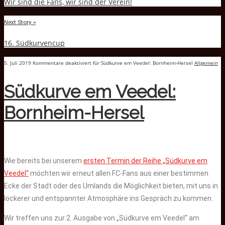
Wir sind die Fans, wir sind der Verein!
Next Story »
16. Südkurvencup
5. Juli 2019
Kommentare deaktiviert
für Südkurve em Veedel: Bornheim-Hersel
Allgemein
Südkurve em Veedel:
Bornheim-Hersel
Wie bereits bei unserem
ersten Termin der Reihe „Südkurve em
Veedel“
möchten wir erneut allen FC-Fans aus einer bestimmen
Ecke der Stadt oder des Umlands die Möglichkeit bieten, mit uns in
lockerer und entspannter Atmosphäre ins Gespräch zu kommen.
Wir treffen uns zur 2. Ausgabe von „Südkurve em Veedel“ am