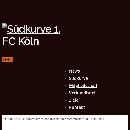
MENU
News
Südkurve
Mitgliedschaft
Verbundbrief
Ziele
Kontakt
19. August 2016
Kommentare deaktiviert
für SKStammtisch20160915neu