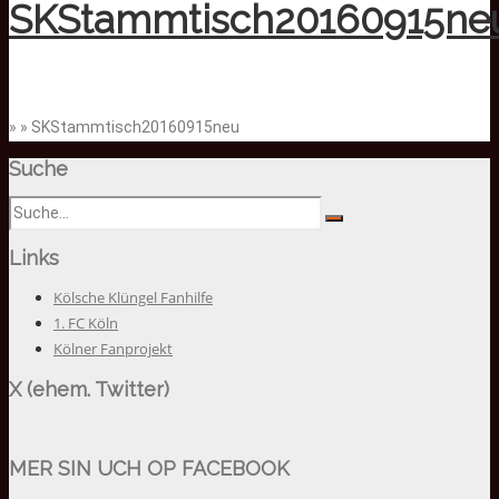
SKStammtisch20160915ne
» » SKStammtisch20160915neu
Suche
Links
Kölsche Klüngel Fanhilfe
1. FC Köln
Kölner Fanprojekt
X (ehem. Twitter)
MER SIN UCH OP FACEBOOK