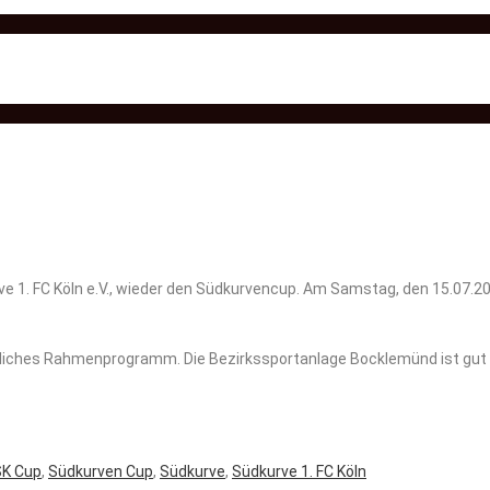
ve 1. FC Köln e.V., wieder den Südkurvencup. Am Samstag, den 15.07.20
rliches Rahmenprogramm. Die Bezirkssportanlage Bocklemünd ist gut 
SK Cup
,
Südkurven Cup
,
Südkurve
,
Südkurve 1. FC Köln