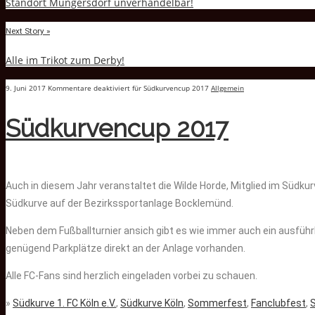
Standort Müngersdorf unverhandelbar!
Next Story »
Alle im Trikot zum Derby!
9. Juni 2017
Kommentare deaktiviert
für Südkurvencup 2017
Allgemein
Südkurvencup 2017
Auch in diesem Jahr veranstaltet die Wilde Horde, Mitglied im Südkur
Südkurve auf der Bezirkssportanlage Bocklemünd.
Neben dem Fußballturnier ansich gibt es wie immer auch ein ausfüh
genügend Parkplätze direkt an der Anlage vorhanden.
Alle FC-Fans sind herzlich eingeladen vorbei zu schauen.
»
Südkurve 1. FC Köln e.V.
,
Südkurve Köln
,
Sommerfest
,
Fanclubfest
,