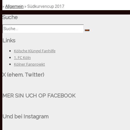
»
Allgemein
» Südkurvencup 2017
Suche
Links
Kölsche Klüngel Fanhilfe
1. FC Köln
Kölner Fanprojekt
X (ehem. Twitter)
MER SIN UCH OP FACEBOOK
Und bei Instagram