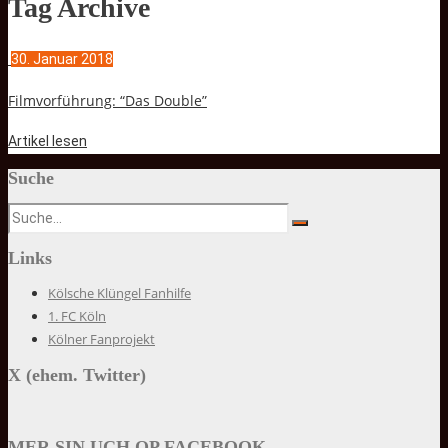
Tag Archive
30. Januar 2018
Filmvorführung: “Das Double”
Artikel lesen
Suche
Links
Kölsche Klüngel Fanhilfe
1. FC Köln
Kölner Fanprojekt
X (ehem. Twitter)
MER SIN UCH OP FACEBOOK