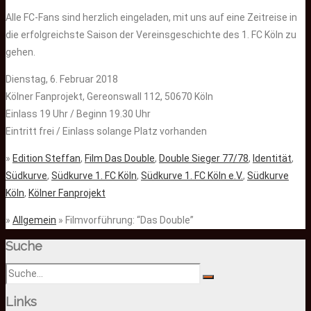
Alle FC-Fans sind herzlich eingeladen, mit uns auf eine Zeitreise in
die erfolgreichste Saison der Vereinsgeschichte des 1. FC Köln zu
gehen.
Dienstag, 6. Februar 2018
Kölner Fanprojekt, Gereonswall 112, 50670 Köln
Einlass 19 Uhr / Beginn 19.30 Uhr
Eintritt frei / Einlass solange Platz vorhanden
»
Edition Steffan
,
Film Das Double
,
Double Sieger 77/78
,
Identität
,
Südkurve
,
Südkurve 1. FC Köln
,
Südkurve 1. FC Köln e.V.
,
Südkurve
Köln
,
Kölner Fanprojekt
»
Allgemein
» Filmvorführung: “Das Double”
Suche
Links