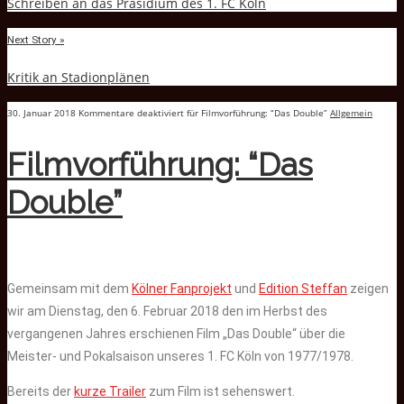
Schreiben an das Präsidium des 1. FC Köln
Next Story »
Kritik an Stadionplänen
30. Januar 2018
Kommentare deaktiviert
für Filmvorführung: “Das Double”
Allgemein
Filmvorführung: “Das
Double”
Gemeinsam mit dem
Kölner Fanprojekt
und
Edition Steffan
zeigen
wir am Dienstag, den 6. Februar 2018 den im Herbst des
vergangenen Jahres erschienen Film „Das Double“ über die
Meister- und Pokalsaison unseres 1. FC Köln von 1977/1978.
Bereits der
kurze Trailer
zum Film ist sehenswert.