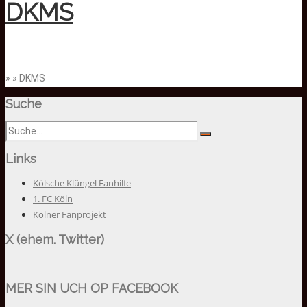
DKMS
» » DKMS
Suche
Links
Kölsche Klüngel Fanhilfe
1. FC Köln
Kölner Fanprojekt
X (ehem. Twitter)
MER SIN UCH OP FACEBOOK