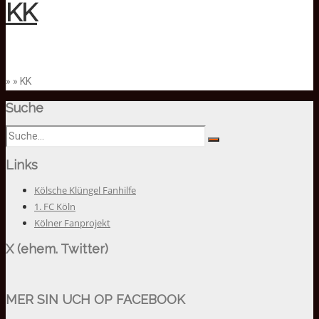
KK
» » KK
Suche
Links
Kölsche Klüngel Fanhilfe
1. FC Köln
Kölner Fanprojekt
X (ehem. Twitter)
MER SIN UCH OP FACEBOOK