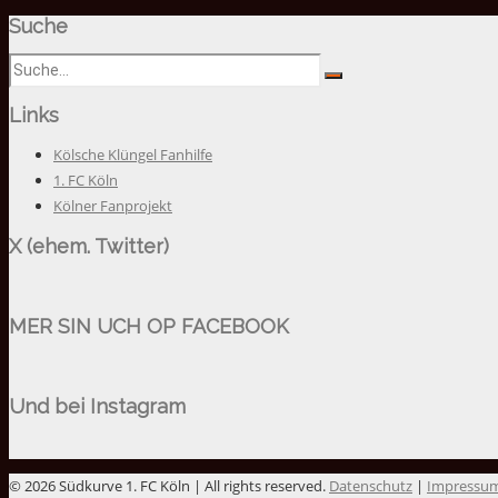
Suche
Links
Kölsche Klüngel Fanhilfe
1. FC Köln
Kölner Fanprojekt
X (ehem. Twitter)
MER SIN UCH OP FACEBOOK
Und bei Instagram
© 2026 Südkurve 1. FC Köln | All rights reserved.
Datenschutz
|
Impressu