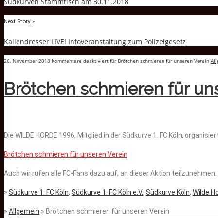
Südkurven Stammtisch am 30.11.2018
Next Story »
Kallendresser LIVE! Infoveranstaltung zum Polizeigesetz
26. November 2018
Kommentare deaktiviert
für Brötchen schmieren für unseren Verein
Al
Brötchen schmieren für un
Die WILDE HORDE 1996, Mitglied in der Südkurve 1. FC Köln, organis
Brötchen schmieren für unseren Verein
Auch wir rufen alle FC-Fans dazu auf, an dieser Aktion teilzunehmen. 
»
Südkurve 1. FC Köln
,
Südkurve 1. FC Köln e.V.
,
Südkurve Köln
,
Wilde H
»
Allgemein
» Brötchen schmieren für unseren Verein