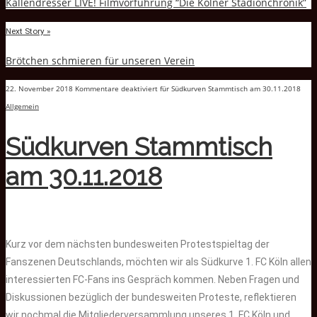
Kallendresser LIVE! Filmvorführung “Die Kölner Stadionchronik”
Next Story »
Brötchen schmieren für unseren Verein
22. November 2018
Kommentare deaktiviert
für Südkurven Stammtisch am 30.11.2018
Allgemein
Südkurven Stammtisch
am 30.11.2018
Kurz vor dem nächsten bundesweiten Protestspieltag der
Fanszenen Deutschlands, möchten wir als Südkurve 1. FC Köln allen
interessierten FC-Fans ins Gespräch kommen. Neben Fragen und
Diskussionen bezüglich der bundesweiten Proteste, reflektieren
wir nochmal die Mitgliederversammlung unseres 1. FC Köln und