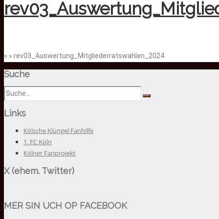
rev03_Auswertung_Mitglie
» » rev03_Auswertung_Mitgliederratswahlen_2024
Suche
Links
Kölsche Klüngel Fanhilfe
1. FC Köln
Kölner Fanprojekt
X (ehem. Twitter)
MER SIN UCH OP FACEBOOK