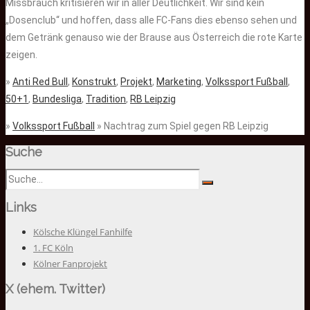
Missbrauch kritisieren wir in aller Deutlichkeit. Wir sind kein
„Dosenclub“ und hoffen, dass alle FC-Fans dies ebenso sehen und
dem Getränk genauso wie der Brause aus Österreich die rote Karte
zeigen.
»
Anti Red Bull
,
Konstrukt
,
Projekt
,
Marketing
,
Volkssport Fußball
,
50+1
,
Bundesliga
,
Tradition
,
RB Leipzig
»
Volkssport Fußball
» Nachtrag zum Spiel gegen RB Leipzig
Suche
Links
Kölsche Klüngel Fanhilfe
1. FC Köln
Kölner Fanprojekt
X (ehem. Twitter)