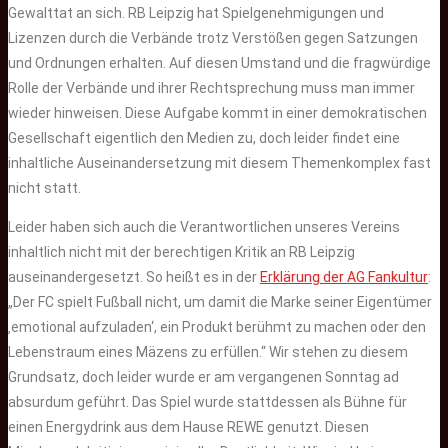
Gewalttat an sich. RB Leipzig hat Spielgenehmigungen und
Lizenzen durch die Verbände trotz Verstößen gegen Satzungen
und Ordnungen erhalten. Auf diesen Umstand und die fragwürdige
Rolle der Verbände und ihrer Rechtsprechung muss man immer
wieder hinweisen. Diese Aufgabe kommt in einer demokratischen
Gesellschaft eigentlich den Medien zu, doch leider findet eine
inhaltliche Auseinandersetzung mit diesem Themenkomplex fast
nicht statt.
Leider haben sich auch die Verantwortlichen unseres Vereins
inhaltlich nicht mit der berechtigen Kritik an RB Leipzig
auseinandergesetzt. So heißt es in der
Erklärung der AG Fankultur
:
„Der FC spielt Fußball nicht, um damit die Marke seiner Eigentümer
‚emotional aufzuladen‘, ein Produkt berühmt zu machen oder den
Lebenstraum eines Mäzens zu erfüllen.“ Wir stehen zu diesem
Grundsatz, doch leider wurde er am vergangenen Sonntag ad
absurdum geführt. Das Spiel wurde stattdessen als Bühne für
einen Energydrink aus dem Hause REWE genutzt. Diesen