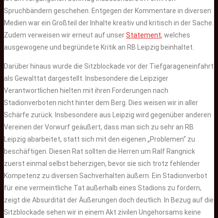
Spruchbändern geschehen. Entgegen der Kommentare in diversen
Medien war ein Großteil der Inhalte kreativ und kritisch in der Sache.
Zudem verweisen wir erneut auf unser
Statement
, welches
ausgewogene und begründete Kritik an RB Leipzig beinhaltet.
Darüber hinaus wurde die Sitzblockade vor der Tiefgarageneinfahrt
als Gewalttat dargestellt. Insbesondere die Leipziger
Verantwortlichen hielten mit ihren Forderungen nach
Stadionverboten nicht hinter dem Berg. Dies weisen wir in aller
Schärfe zurück. Insbesondere aus Leipzig wird gegenüber anderen
Vereinen der Vorwurf geäußert, dass man sich zu sehr an RB
Leipzig abarbeitet, statt sich mit den eigenen „Problemen“ zu
beschäftigen. Diesen Rat sollten die Herren um Ralf Rangnick
zuerst einmal selbst beherzigen, bevor sie sich trotz fehlender
Kompetenz zu diversen Sachverhalten äußern. Ein Stadionverbot
für eine vermeintliche Tat außerhalb eines Stadions zu fordern,
zeigt die Absurdität der Äußerungen doch deutlich. In Bezug auf die
Sitzblockade sehen wir in einem Akt zivilen Ungehorsams keine